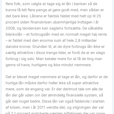
flere folk, som valgte at tage sig et lån i banken så de
kunne få lidt flere penge at gøre godt med, men sådan er
det bare ikke. Lånene er faktisk faldet med helt op til 25
procent siden finanskrisen ubarmhjertige indtagen i år
2008, og tendensen kan sagtens fortsætte. De såkaldte
blankolån – et forbrugslån med en normalt meget høj rente
– er faldet med den enorme sum af hele 2,8 milliarder
danske kroner. Grunden til, at de dyre forbrugs lån ikke er
særlig attraktive i disse trange tider, er fordi de er en slags
forbrug i sig selv. Man betaler mere for at få de ting man
gerne vil have, hurtigere og ikke mindst nemmere.
Det er blevet meget nemmere at tage et lån, og derfor er de
hurtige lån måske derfor heller ikke så super attraktive
mere, som de engang var. Er der derimod tale om alle de
lån der går uden om det almindelig finansielle system, så
går det noget bedre. Disse lån var også faldende i starten
af krisen, men i år 2011 vendte det, og stigningen der var
på 2,1 procent matchede næsten inflationen der var oppe