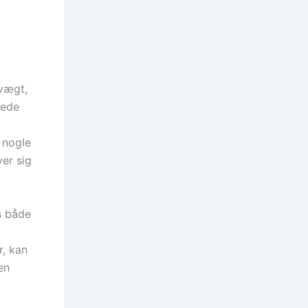
vægt,
nede
 nogle
er sig
s både
r, kan
en