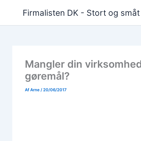
Gå
Firmalisten DK - Stort og små
til
indholdet
Mangler din virksomhed 
gøremål?
Af
Arne
/
20/06/2017