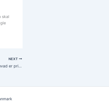
n skal
ogle
NEXT
Hjælp fra en WordPress udvikler – hvad er priserne?
Danmark