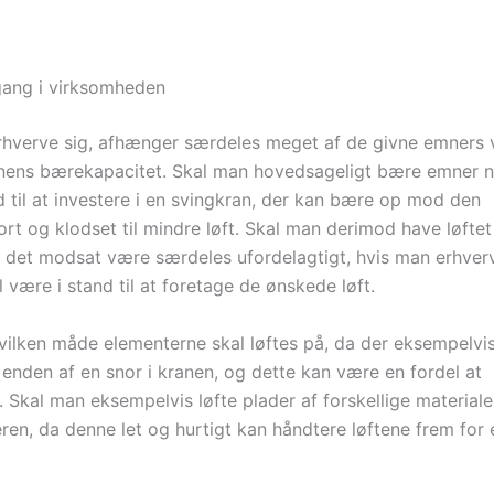
 gang i virksomheden
rhverve sig, afhænger særdeles meget af de givne emners 
anens bærekapacitet. Skal man hovedsageligt bære emner 
d til at investere i en svingkran, der kan bære op mod den
ort og klodset til mindre løft. Skal man derimod have løftet
 det modsat være særdeles ufordelagtigt, hvis man erhverv
l være i stand til at foretage de ønskede løft.
vilken måde elementerne skal løftes på, da der eksempelvi
enden af en snor i kranen, og dette kan være en fordel at
 Skal man eksempelvis løfte plader af forskellige materiale
ren, da denne let og hurtigt kan håndtere løftene frem for 