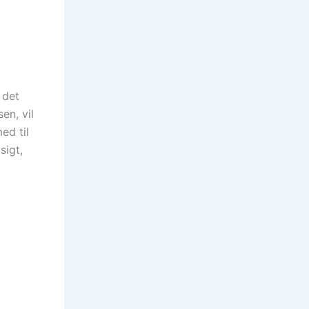
 det
en, vil
ed til
sigt,