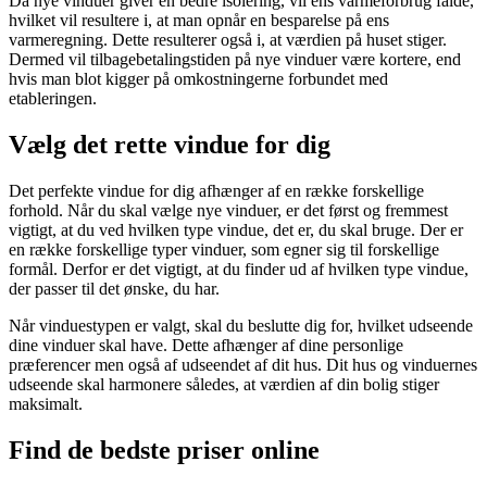
Da nye vinduer giver en bedre isolering, vil ens varmeforbrug falde,
hvilket vil resultere i, at man opnår en besparelse på ens
varmeregning. Dette resulterer også i, at værdien på huset stiger.
Dermed vil tilbagebetalingstiden på nye vinduer være kortere, end
hvis man blot kigger på omkostningerne forbundet med
etableringen.
Vælg det rette vindue for dig
Det perfekte vindue for dig afhænger af en række forskellige
forhold. Når du skal vælge nye vinduer, er det først og fremmest
vigtigt, at du ved hvilken type vindue, det er, du skal bruge. Der er
en række forskellige typer vinduer, som egner sig til forskellige
formål. Derfor er det vigtigt, at du finder ud af hvilken type vindue,
der passer til det ønske, du har.
Når vinduestypen er valgt, skal du beslutte dig for, hvilket udseende
dine vinduer skal have. Dette afhænger af dine personlige
præferencer men også af udseendet af dit hus. Dit hus og vinduernes
udseende skal harmonere således, at værdien af din bolig stiger
maksimalt.
Find de bedste priser online