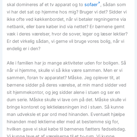
skal domineres af et tv apparat og to
sofaer
, sådan som
vi har det sat op hjemme hos mig? Bruger vi det? Sidder vi
ikke ofte ved køkkenbordet, når vi betaler regningerne via
netbank, eller bare køber ind via nettet? Er børnene gemt
væk i deres værelser, hvor de sover, leger og læser lektier?
Er det virkelig sådan, vi gerne vil bruge vores bolig, når vi
endelig er i den?
Alle i familien har jo mange aktiviteter uden for boligen. Så
når vi hjemme, skulle vi så ikke være sammen. Men er vi
sammen, foran tv apparatet? Måske. Jeg oplever tit, at
børnene sidder på deres værelse, at min mand sidder ved
sit hjemmekontor, og jeg sidder alene i stuen og ser en
dum serie. Måske skulle vi lave om på det. Måske skulle vi
bringe kontoret og lektielæsningen ind i stuen. Så kunne
man udveksle et par ord med hinanden. Eventuelt hjælpe
hinanden med lektierne eller med at bestemme sig for,
hvilken gave vi skal købe til børnenes fætters fødselsdag.
Vi kunne lave et af værelserne til et tv-rum. Vi kunne