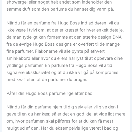
showergel eller noget helt andet som indeholder den
samme duft som den parfume du har set dig varm på.
Når du får en parfume fra Hugo Boss ind ad døren, vil du
ikke være i tvivl om, at der er kræset for hver enkelt detalje,
da man tydeligt kan fornemme at den stærke design DNA
fra de øvrige Hugo Boss designs er overført til de mange
fine parfumer. Flakonerne vil alle pynte på ethvert
sminkebord eller hvor du ellers har lyst til at opbevare dine
yndlings parfumer. En parfume fra Hugo Boss vil altid
signalere eksklusivitet og at du ikke vil gå på kompromis
med kvaliteten af de parfumer du bruger.
Påfør din Hugo Boss parfume lige efter bad
Når du får din parfume hjem til dig selv eller vil give den i
gave til en du har kær, så er det en god ide, at vide lidt mere
om, hvor parfumen skal påføres for at du kan få mest
muligt ud af den. Har du eksempelvis lige været i bad og